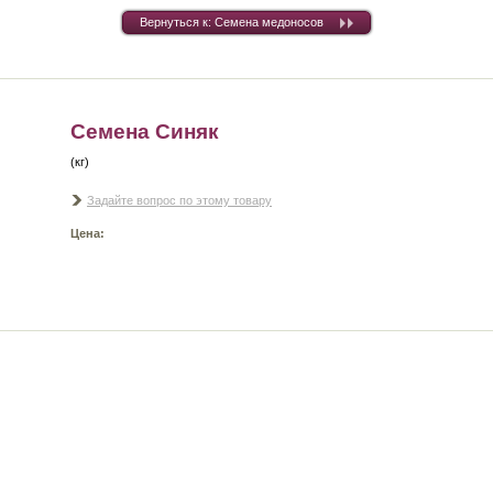
Вернуться к: Семена медоносов
Семена Синяк
(кг)
Задайте вопрос по этому товару
Цена: